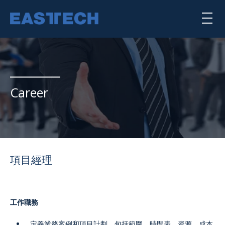
Skip
to
main
content
喇叭單體
揚聲器系統
Career
公司簡介
核心能力
項目經理
punktkilde
scan-speak
工作職務
SEARCH TRANSDUCERS
定義業務案例和項目計劃，包括範圍，時間表，資源，成本