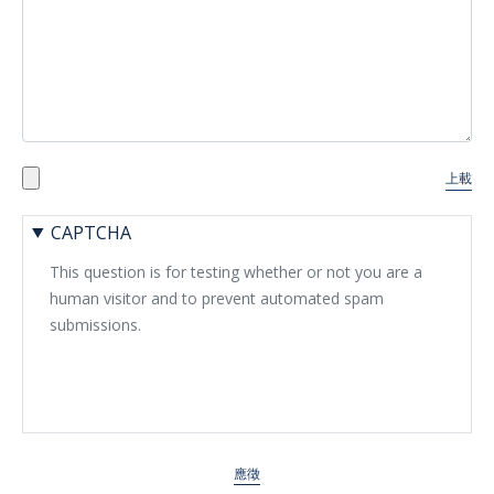
Upload
上載
One file only.
60 MB limit.
CAPTCHA
Allowed types: txt, rtf, pdf, doc, docx, odt, ppt, pptx, odp, xls, xlsx,
This question is for testing whether or not you are a
human visitor and to prevent automated spam
submissions.
應徵