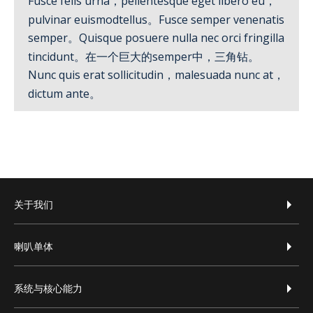
Fusce felis urna，pellentesque eget libero eu，
pulvinar euismodtellus。
Fusce semper venenatis
semper。
Quisque posuere nulla nec orci fringilla
tincidunt。
在一个巨大的semper中，三角钻。
Nunc quis erat sollicitudin，malesuada nunc at，
dictum ante。
footer-zh-hans
关于我们
喇叭单体
系统与核心能力